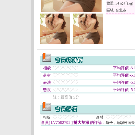
體重: 54 公斤(kg)
區域: 台北市
相貌
平均評價 -5.0
身材
平均評價 -5.0
表演
平均評價 -5.0
態度
平均評價 -5.0
註﹕最高值 5分
相貌
身材
會員[ LV7582792 ]
搏大莖深
的評論：
騙子，給騙外面